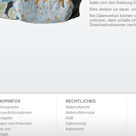
laden sich ihre Anleitung h
Bitte denken sie daran, s
Bei Datenverlust können s
schicken, dann schalte ic
Downloadzeitraumes noch 
HOPINFOS
RECHTLICHES
hlungsarten
Widerrufsrecht
rsandinformationen
Widerrufsformular
ckgabe
AGB
agen und Antworten
Datenschutz
er uns
Impressum
ntakt