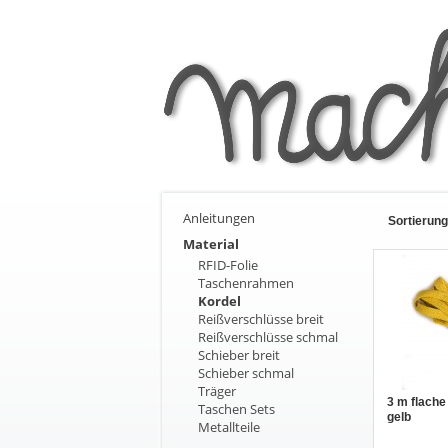
Anleitungen
Sortierung
Material
RFID-Folie
Taschenrahmen
Kordel
Reißverschlüsse breit
Reißverschlüsse schmal
Schieber breit
Schieber schmal
Träger
3 m flache 
Taschen Sets
gelb
Metallteile