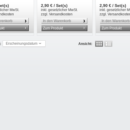
Set(s)
2,90 € / Set(s)
2,90 € / Set(s)
zlicher MwSt.
inkl. gesetzlicher MwSt.
inkl. gesetzlicher 
andkosten
zzgl. Versandkosten
zzgl. Versandkoste
arenkorb
In den Warenkorb
In den Warenkorb
ukt
Zum Produkt
Zum Produkt
Erscheinungsdatum
:
Ansicht: