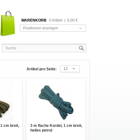
WARENKORB
0 Artikel
|
0,00 €
Positionen anzeigen
12
Artikel pro Seite:
 1 cm breit,
3 m flache Kordel, 1 cm breit,
helles petrol