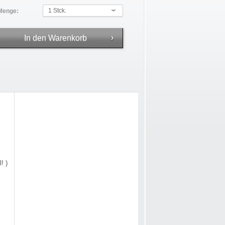
1 Stck.
Menge:
! )