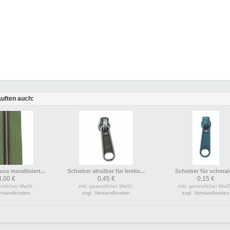
uften auch:
ss metallisiert...
Schieber altsilber für breite...
Schieber für schmale
4,00 €
0,45 €
0,15 €
etzlicher MwSt.
inkl. gesetzlicher MwSt.
inkl. gesetzlicher MwS
Versandkosten
zzgl. Versandkosten
zzgl. Versandkosten