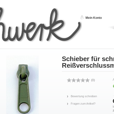
Mein Konto
Schieber für sc
Reißverschlussm
A
(
0
)
Bewertung schreiben
Fragen zum Artikel?