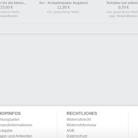
für die kleine...
Arc - Komplettpaket Angebot!
Schieber mit edlem.
 15,00 €
11,95 €
0,70 €
etzlicher MwSt.
inkl. gesetzlicher MwSt.
inkl. gesetzlicher MwS
Versandkosten
zzgl. Versandkosten
HOPINFOS
RECHTLICHES
hlungsarten
Widerrufsrecht
rsandinformationen
Widerrufsformular
ckgabe
AGB
agen und Antworten
Datenschutz