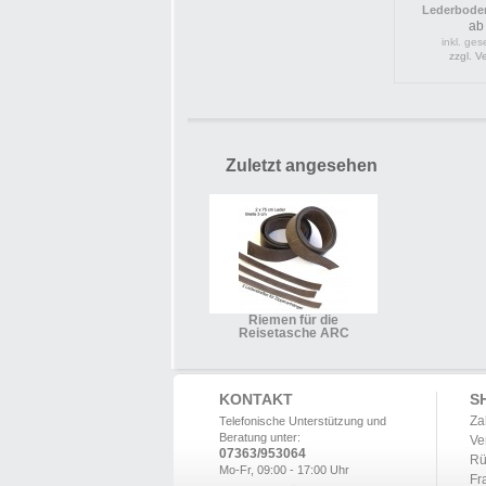
Lederboden 
ab
inkl. ges
zzgl. 
Zuletzt angesehen
Riemen für die
Reisetasche ARC
KONTAKT
S
Za
Telefonische Unterstützung und
Beratung unter:
Ve
07363/953064
Rü
Mo-Fr, 09:00 - 17:00 Uhr
Fr