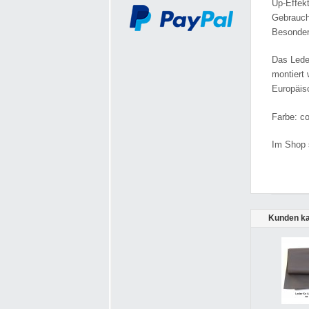
Up-Effek
Gebrauchs
Besonder
Das Lede
montiert 
Europäis
Farbe: c
Im Shop 
Kunden ka