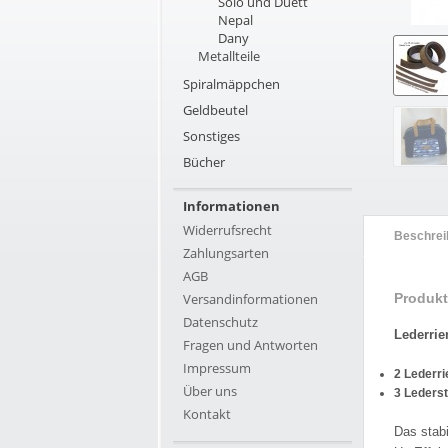
Solo und Duett
Nepal
Dany
Metallteile
Spiralmäppchen
Geldbeutel
Sonstiges
Bücher
Informationen
Widerrufsrecht
Beschrei
Zahlungsarten
AGB
Versandinformationen
Produkt
Datenschutz
Lederrie
Fragen und Antworten
Impressum
2 Lederr
Über uns
3 Leders
Kontakt
Das stabi