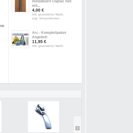
metallisiert cognac hell
mit...
4,00 €
inkl. gesetzlicher MwSt.
zzgl. Versandkosten
ine
Arc - Komplettpaket
Angebot!
11,95 €
inkl. gesetzlicher MwSt.