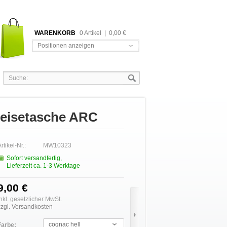
WARENKORB
0 Artikel
|
0,00 €
Positionen anzeigen
Reisetasche ARC
rtikel-Nr.:
MW10323
Sofort versandfertig,
Lieferzeit ca. 1-3 Werktage
9,00 €
inkl. gesetzlicher MwSt.
zzgl. Versandkosten
cognac hell
Farbe: