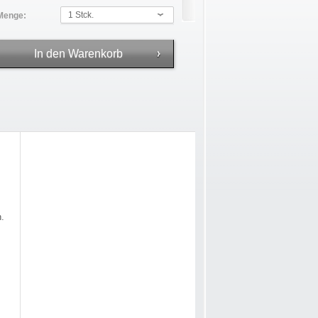
1 Stck.
Menge:
n.