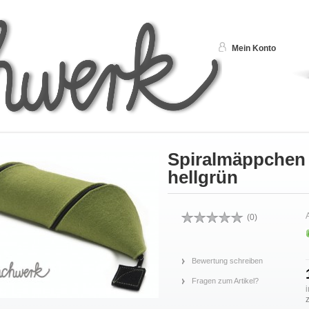
Mein Konto
Spiralmäppchen a
hellgrün
A
(
0
)
Bewertung schreiben
Fragen zum Artikel?