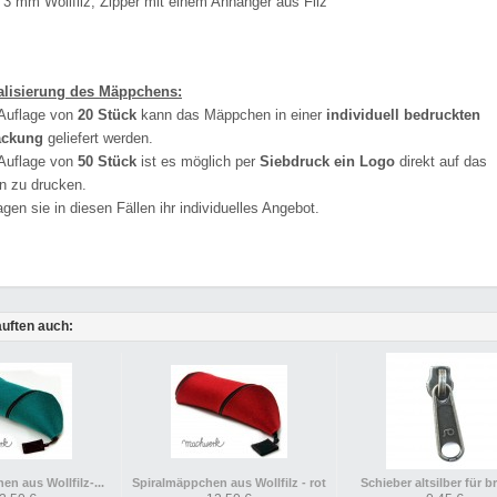
: 3 mm Wollfilz, Zipper mit einem Anhänger aus Filz
alisierung des Mäppchens:
 Auflage von
20 Stück
kann das Mäppchen in einer
individuell bedruckten
ackung
geliefert werden.
 Auflage von
50 Stück
ist es möglich per
Siebdruck ein Logo
direkt auf das
 zu drucken.
ragen sie in diesen Fällen ihr individuelles Angebot.
uften auch:
n aus Wollfilz-...
Spiralmäppchen aus Wollfilz - rot
Schieber altsilber für bre