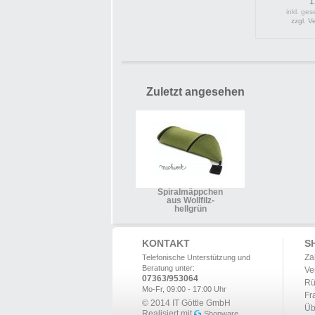
1
inkl. ges
zzgl. 
Zuletzt angesehen
Spiralmäppchen
aus Wollfilz-
hellgrün
KONTAKT
S
Za
Telefonische Unterstützung und
Beratung unter:
Ve
07363/953064
Rü
Mo-Fr, 09:00 - 17:00 Uhr
Fr
© 2014 IT Göttle GmbH
Üb
Realisiert mit
Shopware