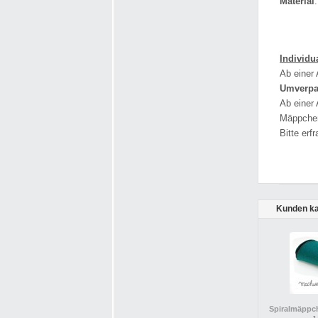
Material
Individu
Ab einer
Umverp
Ab einer
Mäppchen
Bitte erf
Kunden ka
Spiralmäppche