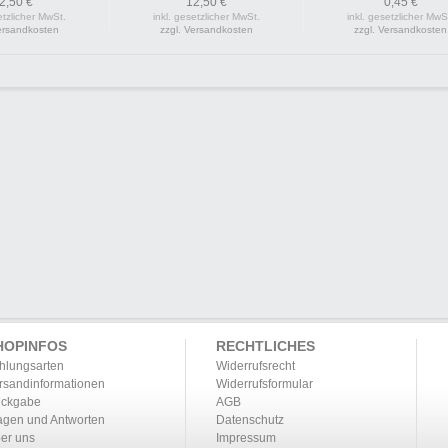
2,50 €
12,50 €
0,45 €
etzlicher MwSt.
inkl. gesetzlicher MwSt.
inkl. gesetzlicher MwS
Versandkosten
zzgl. Versandkosten
zzgl. Versandkosten
HOPINFOS
RECHTLICHES
hlungsarten
Widerrufsrecht
rsandinformationen
Widerrufsformular
ckgabe
AGB
agen und Antworten
Datenschutz
er uns
Impressum