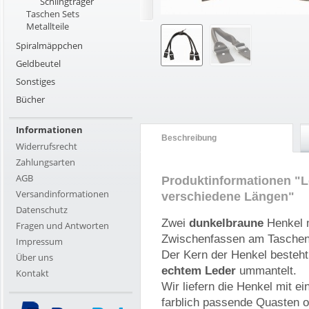
Schlingträger
Taschen Sets
Metallteile
Spiralmäppchen
Geldbeutel
Sonstiges
Bücher
Informationen
Beschreibung
Widerrufsrecht
Zahlungsarten
AGB
Produktinformationen "L
Versandinformationen
verschiedene Längen"
Datenschutz
Zwei
dunkelbraune
Henkel m
Fragen und Antworten
Zwischenfassen am Taschen
Impressum
Der Kern der Henkel besteht 
Über uns
echtem Leder
ummantelt.
Kontakt
Wir liefern die Henkel mit e
farblich passende Quasten od