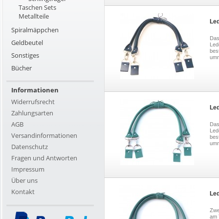
Taschen Sets
Metallteile
Led
Spiralmäppchen
Das
Geldbeutel
Led
bes
Sonstiges
umma
Bücher
Informationen
Widerrufsrecht
Led
Zahlungsarten
AGB
Das
Led
Versandinformationen
bes
umma
Datenschutz
Fragen und Antworten
Impressum
Über uns
Kontakt
Led
Zwe
am 