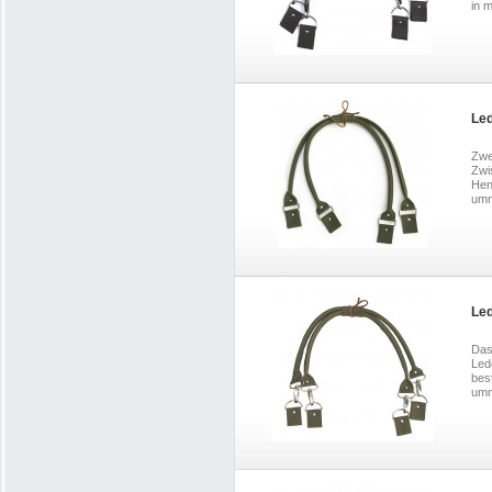
in m
Led
Zwe
Zwi
Hen
umm
Led
Das
Led
bes
umma