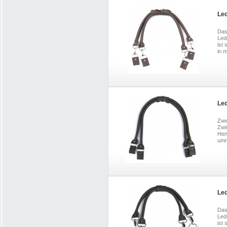
Led
Das
Led
ist 
in m
Led
Zwe
Zwi
Hen
umm
Led
Das
Led
ist 