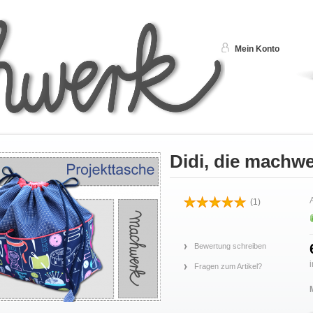
Mein Konto
Didi, die machwe
A
(
1
)
Bewertung schreiben
Fragen zum Artikel?