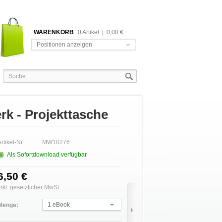
WARENKORB
0 Artikel
|
0,00 €
Positionen anzeigen
rk - Projekttasche
rtikel-Nr.:
MW10276
Als Sofortdownload verfügbar
6,50 €
inkl. gesetzlicher MwSt.
1 eBook
Menge: