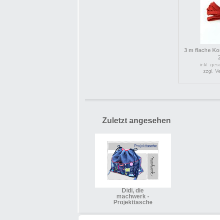
3 m flache Kor
inkl. ges
zzgl. 
Zuletzt angesehen
Didi, die
machwerk -
Projekttasche