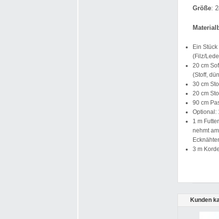
Größe
: 
Material
Ein Stück
(Filz/Led
20 cm Soft
(Stoff, d
30 cm Sto
20 cm Sto
90 cm Pa
Optional: 
1 m Futte
nehmt am 
Ecknähte
3 m Korde
Kunden ka