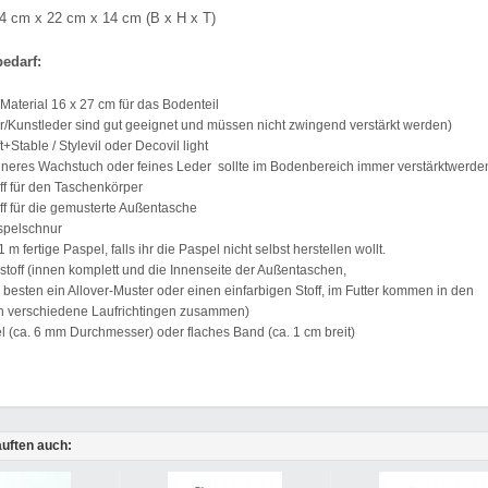
24 cm x 22 cm x 14 cm (B x H x T)
bedarf:
 Material 16 x 27 cm für das Bodenteil
er/Kunstleder sind gut geeignet und müssen nicht zwingend verstärkt werden)
+Stable / Stylevil oder Decovil light
ünneres Wachstuch oder feines Leder sollte im Bodenbereich immer verstärktwerden
ff für den Taschenkörper
ff für die gemusterte Außentasche
spelschnur
1 m fertige Paspel, falls ihr die Paspel nicht selbst herstellen wollt.
rstoff (innen komplett und die Innenseite der Außentaschen,
besten ein Allover-Muster oder einen einfarbigen Stoff, im Futter kommen in den
n verschiedene Laufrichtingen zusammen)
l (ca. 6 mm Durchmesser) oder flaches Band (ca. 1 cm breit)
uften auch: