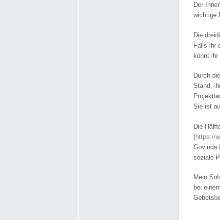
Der Innen
wichtige
Die drei
Falls ihr
könnt ihr
Durch di
Stand, ih
Projektta
Sie ist a
Die Hälf
(
https://
Govinda i
soziale 
Mein Soh
bei eine
Gebetsbeu