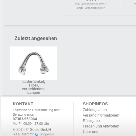
inkl. gesetzlicher MwSt.
i
zzgl. Versandkosten
Zuletzt angesehen
Lederhenkel,
silber,
verschiedene
Längen
KONTAKT
SHOPINFOS
Zahlungsarten
Telefonische Unterstützung und
Beratung unter:
Versandinformationen
07363/953064
Rückgabe
Mo-Fr, 09:00 - 17:00 Uhr
Fragen und Antworten
© 2014 IT Göttle GmbH
Über uns
Realisiert mit
Shopware