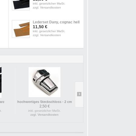
inkl. gesetzlicher MwSt.
zzgl. Versandkosten
Lederset Dany, cognac hell
11,50 €
inkl. gesetzlicher MwSt.
zzgl. Versandkosten
arz
hochwertiges Steckschloss - 2 cm
silberner Schi
2,50 €
t.
inkl. gesetzlicher MwSt.
inkl. ges
zzgl. Versandkosten
zzgl. 