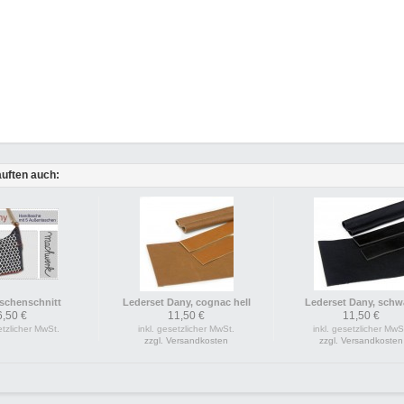
uften auch:
schenschnitt
Lederset Dany, cognac hell
Lederset Dany, schw
6,50 €
11,50 €
11,50 €
etzlicher MwSt.
inkl. gesetzlicher MwSt.
inkl. gesetzlicher MwS
zzgl. Versandkosten
zzgl. Versandkosten