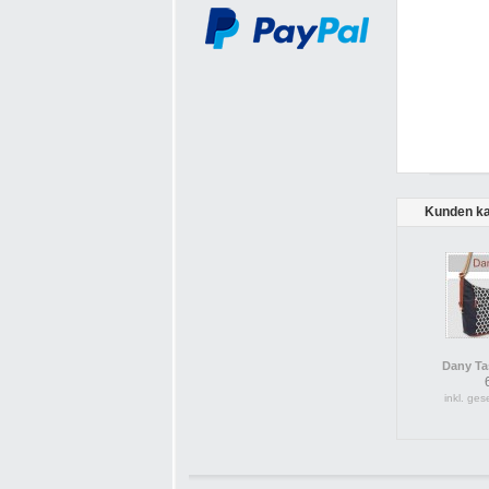
Kunden ka
Dany Ta
inkl. ges