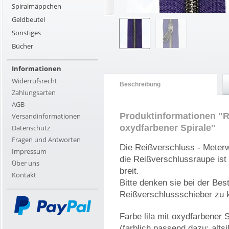
Spiralmäppchen
Geldbeutel
Sonstiges
Bücher
Informationen
Widerrufsrecht
Beschreibung
Zahlungsarten
AGB
Produktinformationen "Re
Versandinformationen
oxydfarbener Spirale"
Datenschutz
Fragen und Antworten
Die Reißverschluss - Meterwa
Impressum
die Reißverschlussraupe ist
Über uns
breit.
Kontakt
Bitte denken sie bei der Bes
Reißverschlussschieber zu 
Farbe lila mit oxydfarbener S
(farblich passend dazu: alts