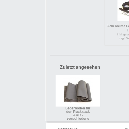
3 cm breites Le
1
inkl. ges
zzgl. 
Zuletzt angesehen
Lederboden für
den Rucksack
ARC -
verschiedene
Farben