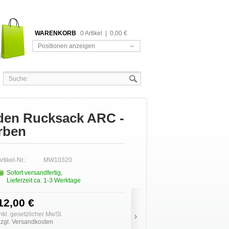
WARENKORB
0 Artikel
|
0,00 €
Positionen anzeigen
den Rucksack ARC -
rben
rtikel-Nr.:
MW10320
Sofort versandfertig,
Lieferzeit ca. 1-3 Werktage
12,00 €
inkl. gesetzlicher MwSt.
zzgl. Versandkosten