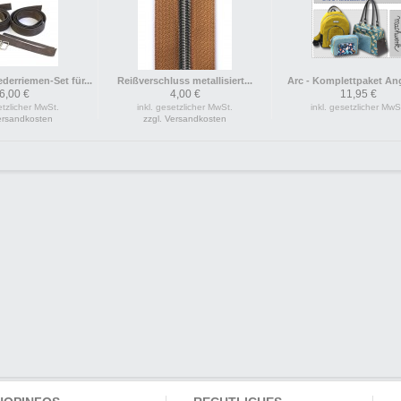
derriemen-Set für...
Reißverschluss metallisiert...
Arc - Komplettpaket An
6,00 €
4,00 €
11,95 €
etzlicher MwSt.
inkl. gesetzlicher MwSt.
inkl. gesetzlicher MwS
Versandkosten
zzgl. Versandkosten