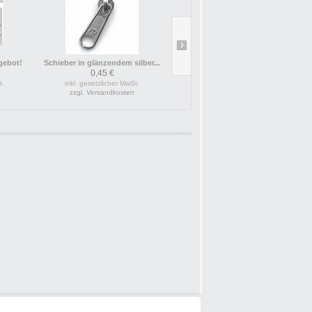
gebot!
Schieber in glänzendem silber...
kompakter Sch
0,45 €
t.
inkl. gesetzlicher MwSt.
inkl. ges
zzgl. Versandkosten
zzgl. 