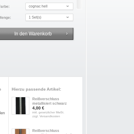
cognac hell
Farbe:
1 Set(s)
Menge:
e
Hierzu passende Artikel:
Reißverschluss
metallisiert schwarz
4,00 €
len
inkl. gesetzlicher MwSt.
zzgl. Versandkosten
Reißverschluss