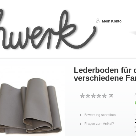
Mein Konto
Lederboden für 
verschiedene Fa
A
(
0
)
Bewertung schreiben
Fragen zum Artikel?