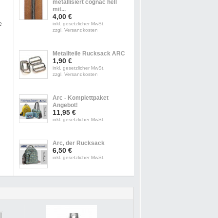
metallisiert cognac hell
mit...
4,00 €
e
inkl. gesetzlicher MwSt.
zzgl. Versandkosten
Metallteile Rucksack ARC
1,90 €
inkl. gesetzlicher MwSt.
zzgl. Versandkosten
Arc - Komplettpaket
Angebot!
11,95 €
inkl. gesetzlicher MwSt.
Arc, der Rucksack
6,50 €
inkl. gesetzlicher MwSt.